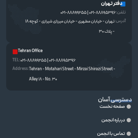
دفتر تهران
تلفن:
021-88895396 | 021-88899255
آدرس:
تهران - خیابان مطهری - خیابان میرزای شیرازی - کوچه ۱۸
- پلاک ۳۰
Tehran Office
TEL :
021-88895396 | 021-88899255
Address:
Tehran - Motahari Street - Mirzai Shirazi Street -
Alley 18 - No. 30
دسترسی آسان
صفحه نخست
درباره انجمن
تماس با انجمن