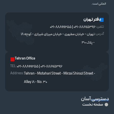
المللی است .
دفتر تهران
تلفن:
021-88895396 | 021-88899255
آدرس:
تهران - خیابان مطهری - خیابان میرزای شیرازی - کوچه ۱۸
- پلاک ۳۰
Tehran Office
TEL :
021-88895396 | 021-88899255
Address:
Tehran - Motahari Street - Mirzai Shirazi Street -
Alley 18 - No. 30
دسترسی آسان
صفحه نخست