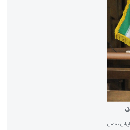
د
یرانی تمدنی