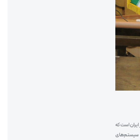
نل به معرفی سیستم ICF پانلی پرداخت و گفت: سوپرپانل اولین سیستم ICF پانلی در ایران است که
به سیستم‌های