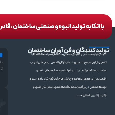
با اتکا به تولید انبوه و صنعتی ساختمان ، قا
تولیدکنندگان و فن آوران ساختمان
انجمن تولیدکنندگان و فنآوران صنعتی ساختمان ، در اسفند 1385با
تل
تشکیل اولین مجمع عمومی و انتخاب ارکان انجمن ، به عرصه پرالتهاب
آد
ساخت و ساز کشور گام نهاد . در شرایط موجود که جهانی شدن ،
اقتصاد ما را در معرض تحولات و چالش های گوناگون قرار داده است و
توسعه صنعتی در برزگترین بخش اقتصاد کشور ، پیش نیاز حضور و
رقابت آزاد بین المللی است .