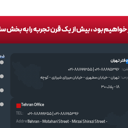
در خواهیم بود ، بیش از یک قرن تجربه را به بخش س
دس
دفتر تهران
فن:
021-88895396 | 021-88899255
رس:
تهران - خیابان مطهری - خیابان میرزای شیرازی - کوچه
۱۸ - پلاک ۳۰
Tehran Office
TEL :
021-88895396 | 021-88899255
Address:
Tehran - Motahari Street - Mirzai Shirazi Street -