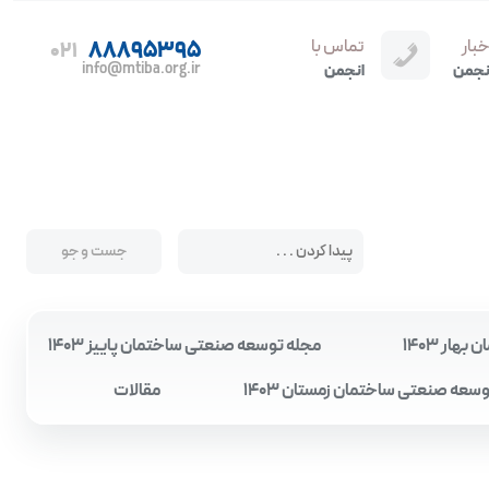
خبار
تماس با
88895395
021
info@mtiba.org.ir
نجمن
انجمن
ار 1403
مجله توسعه صنعتی ساختمان پاییز 1403
سعه صنعتی ساختمان زمستان 1403
مقالات