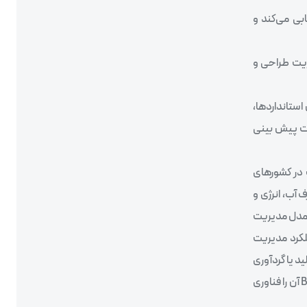
بی می‌کند و
ریت طراحی و
استانداردها،
 جهت پیش بینی
 در کشورهای
تاندارد EDGE یک ساختمان باید کاهش 20 درصدی در مصرف آب، انرژی و
، مدل مدیریت
حی، ساخت، عملکرد مدیریت
د یا گردآوری
شده در رابطه با آن تسهیلات در فرمتی قابل استفاده از جانب تمام ذینفعان در سراسر چرخه حیات پروژه است. تعریف دیگر در کتاب هندبوک BIM آن را فناوری