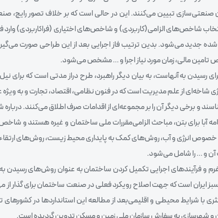
ن صنعتی‌سازی تبیین می‌کنند. این در حالی است که بر خلاف تصور رایج، صن
تخاب شاخص‌های الزامی‌(کاربردی) و شاخص‌های اختیاری (فراکاربردی) وارد 
شده جدید می‌شود. بدین ترتیب فاز اجرایی بعد از این طراحی صورت می‌گیرد
وص تامین مالی، زمان مورد نیاز اجرا و … مشخص می‌شود.
رای رسیدن به آنهاست، به بیان دیگر راهبرد، طرح دراز مدتی است که برای ن
ی شاخه‌ای از علم مدیریت است که در فنون نظامی، اقتصاد، تجارت و به ویژ
شناسند و برخی دیگر آن را بر مجموعه‌ای از اقدامات صرف اطلاق می‌کنند. دربار
می‌مانند آیین‌نامه 2800 برای سازه، آیین‌نامه آبا برای بتن، مباحث الزامی‌مقررات ملی ساختمان و غیره هستند 
ه خصوص انرژی و آب، روش‌های کمک به پایداری محیط زیست، روش‌های ارتقا
ن و … را شامل می‌شود.
تفرم و فرآیندهای اجرایی تکمیل کردن ساختمان به عنوان روش‌های رسیدن به
سبز ایران است که جهت اصلاح رویکرد فعلی در صنعت ساختمان برای گذار از
اکثری با شرایط محیطی و اقلیمی‌بعد از مطالعه این استانداردها در کشورهای ت
 و شهرسازی به سفارش سازمان ملی زمین و مسکن تدوین گردیده است.