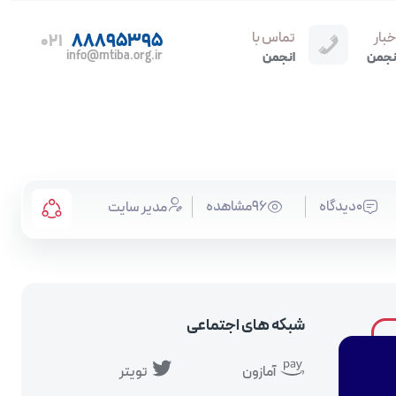
خبار
تماس با
88895395
021
info@mtiba.org.ir
نجمن
انجمن
0دیدگاه
96مشاهده
مدیر سایت
شبکه های اجتماعی
آمازون
تویتر