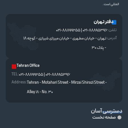
المللی است .
دفتر تهران
تلفن:
021-88895396 | 021-88899255
آدرس:
تهران - خیابان مطهری - خیابان میرزای شیرازی - کوچه ۱۸
- پلاک ۳۰
Tehran Office
TEL :
021-88895396 | 021-88899255
Address:
Tehran - Motahari Street - Mirzai Shirazi Street -
Alley 18 - No. 30
دسترسی آسان
صفحه نخست