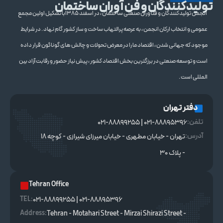
تولیدکنندگان و فن آوران ساختمان
انجمن تولیدکنندگان و فنآوران صنعتی ساختمان ، در اسفند 1385با تشکیل اولین مجمع
عمومی و انتخاب ارکان انجمن ، به عرصه پرالتهاب ساخت و ساز کشور گام نهاد . در شرایط
موجود که جهانی شدن ، اقتصاد ما را در معرض تحولات و چالش های گوناگون قرار داده
است و توسعه صنعتی در برزگترین بخش اقتصاد کشور ، پیش نیاز حضور و رقابت آزاد بین
المللی است .
دفتر تهران
تلفن:
021-88895396 | 021-88899255
آدرس:
تهران - خیابان مطهری - خیابان میرزای شیرازی - کوچه ۱۸
- پلاک ۳۰
Tehran Office
TEL :
021-88895396 | 021-88899255
Address:
Tehran - Motahari Street - Mirzai Shirazi Street -