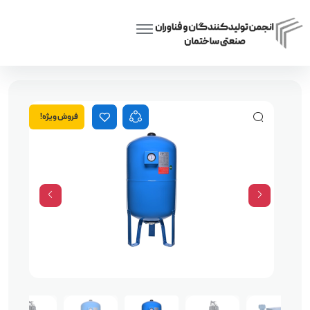
پمپ آب 10 اسب – متغیر یاسر
Home
همگانی
فروش ویژه!