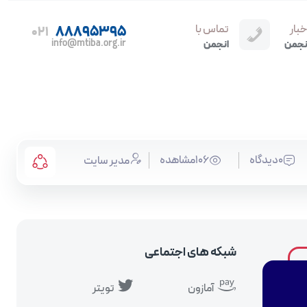
خبار
تماس با
88895395
021
info@mtiba.org.ir
نجمن
انجمن
0دیدگاه
106مشاهده
مدیر سایت
شبکه های اجتماعی
آمازون
تویتر