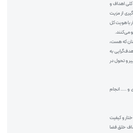
 کلی اهداف و
گیری از مزیت
ر با هویت کل
 می‌کنند.
چنان که هست،
هدف‌گرایی به
یر و تحول در
و ….. انجام
ختار و کیفیت
داف خلق فضا