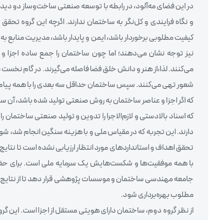
در این فضای مه‌آلود، در رابطه با توسعه صنعتی ساخت‌وساز دو دید
و نگاه فرایندی و کل‌نگر به ساختمان ندارند. اگرچه این گروه تحقق 
کیفیت مطلوبی برخوردار باشد، ایمن و پایدار باشد، مدیریت منابع به‌و
نیز توجه نشان می‌دهند؛ اما چون ساختمان را جمع ساده اجزا و 
می‌کنند. لذا،از هنر و دانش خلق فضا فاصله می‌گیرند. در گام نخست م
شعور تهی می‌کنند. سپس ساختمان حداقل سه بعدی را با همه پیام‌ها
که اگر اجزا و عناصر ساختمان به روش صنعتی تولید شده باشد، آن ساخ
که اسناد بالادستی و لازم‌الاجرا را تدوین و تولید صنعتی ساختمان
دارند. این تجربه که در مقیاس ملی و با هزینه سنگین انجام شد، شورب
تحقق اهداف و استانداردهای مورد انتظار ارزیابی نشده است تا نتا
با همه موفقیت‌ها و شکست‌هایش یک سرمایه ملی است. برای حفاظت
جامعه مهندسی ساختمان و موسسات پژوهشی قرار دهد تا از نتایج ای
مطلوب بهره‌برداری شود.
از نظر گروه دوم، ساختمان دارای هویتی مستقل از اجزا است. این گرو