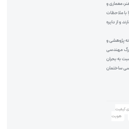
نر، معماری و
 با ملاحظات
د و از دایره
نه پژوهشی و
بزرگ مهندسی
بت به بحران
دسی ساختمان
ای کیفیت
هویت