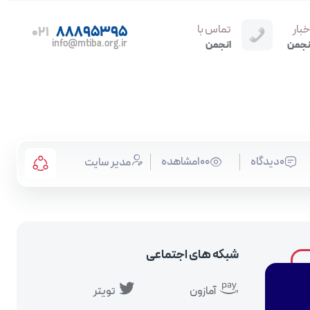
خبار
تماس با
88895395
021
info@mtiba.org.ir
نجمن
انجمن
0دیدگاه
100مشاهده
مدیر سایت
شبکه های اجتماعی
آمازون
تویتر