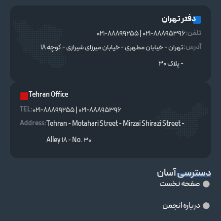
دفتر تهران
تلفن:
021-88895396 | 021-88899255
آدرس:
تهران - خیابان مطهری - خیابان میرزای شیرازی - کوچه ۱۸
- پلاک ۳۰
Tehran Office
TEL :
021-88895396 | 021-88899255
Address:
Tehran - Motahari Street - Mirzai Shirazi Street -
Alley 18 - No. 30
دسترسی آسان
صفحه نخست
درباره انجمن