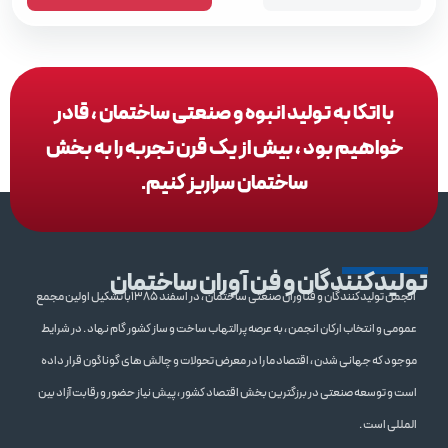
با اتکا به تولید انبوه و صنعتی ساختمان ، قادر
خواهیم بود ، بیش از یک قرن تجربه را به بخش
ساختمان سراریز کنیم.
تولیدکنندگان و فن آوران ساختمان
انجمن تولیدکنندگان و فنآوران صنعتی ساختمان ، در اسفند 1385با تشکیل اولین مجمع
عمومی و انتخاب ارکان انجمن ، به عرصه پرالتهاب ساخت و ساز کشور گام نهاد . در شرایط
موجود که جهانی شدن ، اقتصاد ما را در معرض تحولات و چالش های گوناگون قرار داده
است و توسعه صنعتی در برزگترین بخش اقتصاد کشور ، پیش نیاز حضور و رقابت آزاد بین
المللی است .