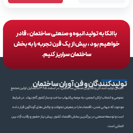
با اتکا به تولید انبوه و صنعتی ساختمان ، قادر
خواهیم بود ، بیش از یک قرن تجربه را به بخش
ساختمان سراریز کنیم.
تولیدکنندگان و فن آوران ساختمان
انجمن تولیدکنندگان و فنآوران صنعتی ساختمان ، در اسفند 1385با تشکیل اولین مجمع
عمومی و انتخاب ارکان انجمن ، به عرصه پرالتهاب ساخت و ساز کشور گام نهاد . در شرایط
موجود که جهانی شدن ، اقتصاد ما را در معرض تحولات و چالش های گوناگون قرار داده
است و توسعه صنعتی در برزگترین بخش اقتصاد کشور ، پیش نیاز حضور و رقابت آزاد بین
المللی است .