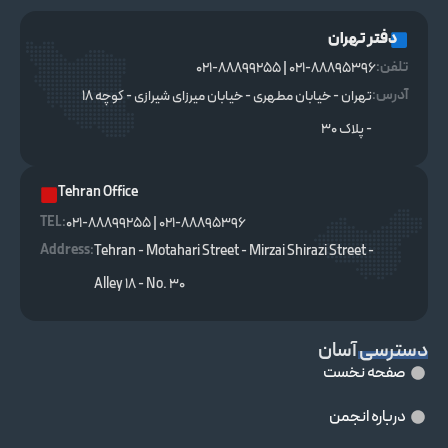
دفتر تهران
تلفن:
021-88895396 | 021-88899255
آدرس:
تهران - خیابان مطهری - خیابان میرزای شیرازی - کوچه ۱۸
- پلاک ۳۰
Tehran Office
TEL :
021-88895396 | 021-88899255
Address:
Tehran - Motahari Street - Mirzai Shirazi Street -
Alley 18 - No. 30
دسترسی آسان
صفحه نخست
درباره انجمن