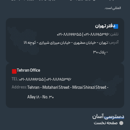
المللی است .
دفتر تهران
تلفن:
021-88895396 | 021-88899255
آدرس:
تهران - خیابان مطهری - خیابان میرزای شیرازی - کوچه ۱۸
- پلاک ۳۰
Tehran Office
TEL :
021-88895396 | 021-88899255
Address:
Tehran - Motahari Street - Mirzai Shirazi Street -
Alley 18 - No. 30
دسترسی آسان
صفحه نخست