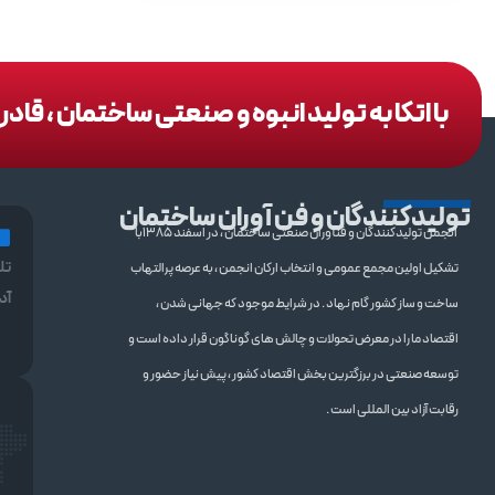
با اتکا به تولید انبوه و صنعتی ساختمان ، قا
تولیدکنندگان و فن آوران ساختمان
انجمن تولیدکنندگان و فنآوران صنعتی ساختمان ، در اسفند 1385با
تل
تشکیل اولین مجمع عمومی و انتخاب ارکان انجمن ، به عرصه پرالتهاب
آد
ساخت و ساز کشور گام نهاد . در شرایط موجود که جهانی شدن ،
اقتصاد ما را در معرض تحولات و چالش های گوناگون قرار داده است و
توسعه صنعتی در برزگترین بخش اقتصاد کشور ، پیش نیاز حضور و
رقابت آزاد بین المللی است .