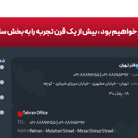
در خواهیم بود ، بیش از یک قرن تجربه را به بخش س
دس
دفتر تهران
فن:
021-88895396 | 021-88899255
رس:
تهران - خیابان مطهری - خیابان میرزای شیرازی - کوچه
۱۸ - پلاک ۳۰
Tehran Office
TEL :
021-88895396 | 021-88899255
Address:
Tehran - Motahari Street - Mirzai Shirazi Street -