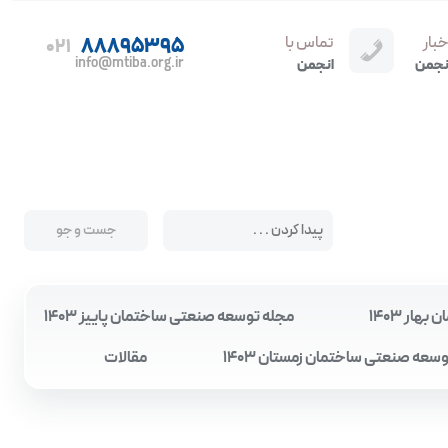
خبار
تماس با
88895395
021
info@mtiba.org.ir
نجمن
انجمن
ار 1403
مجله توسعه صنعتی ساختمان پاییز 1403
سعه صنعتی ساختمان زمستان 1403
مقالات