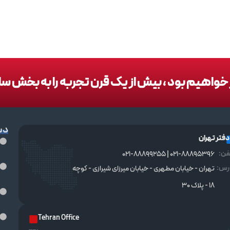
در خواهیم بود ، بیش از یک قرن تجربه را به بخش س
دس
دفتر تهران
فن:
021-88895396 | 021-88899255
رس:
تهران - خیابان مطهری - خیابان میرزای شیرازی - کوچه
۱۸ - پلاک ۳۰
Tehran Office