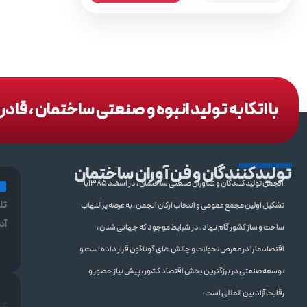
با اتکا به تولید انبوه و صنعتی ساختمان ، قا
تولیدکنندگان و فن آوران ساختمان
انجمن تولیدکنندگان و فنآوران صنعتی ساختمان ، در اسفند 1385با
تل
تشکیل اولین مجمع عمومی و انتخاب ارکان انجمن ، به عرصه پرالتهاب
آد
ساخت و ساز کشور گام نهاد . در شرایط موجود که جهانی شدن ،
اقتصاد ما را در معرض تحولات و چالش های گوناگون قرار داده است و
توسعه صنعتی در برزگترین بخش اقتصاد کشور ، پیش نیاز حضور و
رقابت آزاد بین المللی است .