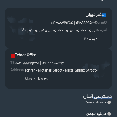
دفتر تهران
تلفن:
021-88895396 | 021-88899255
آدرس:
تهران - خیابان مطهری - خیابان میرزای شیرازی - کوچه ۱۸
- پلاک ۳۰
Tehran Office
TEL :
021-88895396 | 021-88899255
Address:
Tehran - Motahari Street - Mirzai Shirazi Street -
Alley 18 - No. 30
دسترسی آسان
صفحه نخست
درباره انجمن