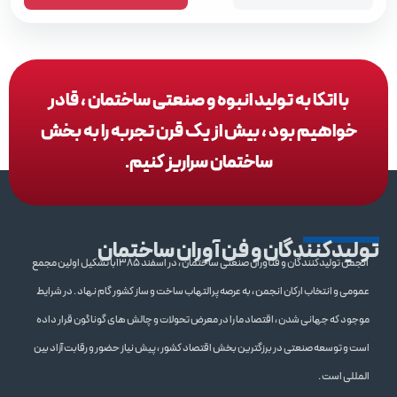
با اتکا به تولید انبوه و صنعتی ساختمان ، قادر
خواهیم بود ، بیش از یک قرن تجربه را به بخش
ساختمان سراریز کنیم.
تولیدکنندگان و فن آوران ساختمان
انجمن تولیدکنندگان و فنآوران صنعتی ساختمان ، در اسفند 1385با تشکیل اولین مجمع
عمومی و انتخاب ارکان انجمن ، به عرصه پرالتهاب ساخت و ساز کشور گام نهاد . در شرایط
موجود که جهانی شدن ، اقتصاد ما را در معرض تحولات و چالش های گوناگون قرار داده
است و توسعه صنعتی در برزگترین بخش اقتصاد کشور ، پیش نیاز حضور و رقابت آزاد بین
المللی است .