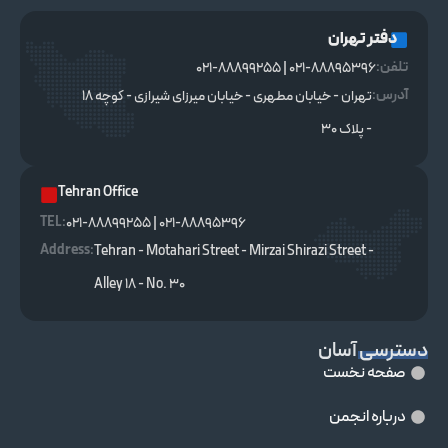
دفتر تهران
تلفن:
021-88895396 | 021-88899255
آدرس:
تهران - خیابان مطهری - خیابان میرزای شیرازی - کوچه ۱۸
- پلاک ۳۰
Tehran Office
TEL :
021-88895396 | 021-88899255
Address:
Tehran - Motahari Street - Mirzai Shirazi Street -
Alley 18 - No. 30
دسترسی آسان
صفحه نخست
درباره انجمن