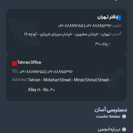
دفتر تهران
تلفن:
021-88895396 | 021-88899255
آدرس:
تهران - خیابان مطهری - خیابان میرزای شیرازی - کوچه ۱۸
- پلاک ۳۰
Tehran Office
TEL :
021-88895396 | 021-88899255
Address:
Tehran - Motahari Street - Mirzai Shirazi Street -
Alley 18 - No. 30
دسترسی آسان
صفحه نخست
درباره انجمن