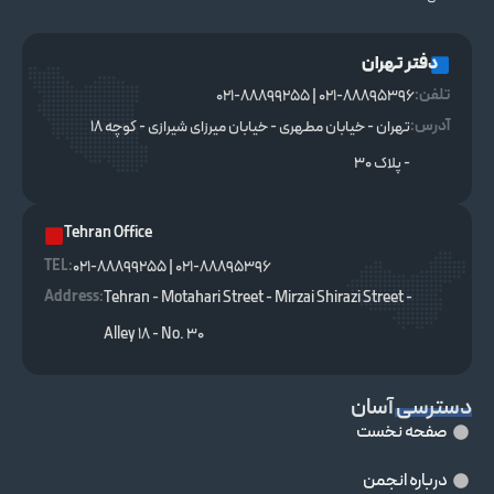
دفتر تهران
تلفن:
021-88895396 | 021-88899255
آدرس:
تهران - خیابان مطهری - خیابان میرزای شیرازی - کوچه ۱۸
- پلاک ۳۰
Tehran Office
TEL :
021-88895396 | 021-88899255
Address:
Tehran - Motahari Street - Mirzai Shirazi Street -
Alley 18 - No. 30
دسترسی آسان
صفحه نخست
درباره انجمن