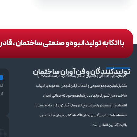
با اتکا به تولید انبوه و صنعتی ساختمان ، قا
تولیدکنندگان و فن آوران ساختمان
انجمن تولیدکنندگان و فنآوران صنعتی ساختمان ، در اسفند 1385با
تل
تشکیل اولین مجمع عمومی و انتخاب ارکان انجمن ، به عرصه پرالتهاب
آد
ساخت و ساز کشور گام نهاد . در شرایط موجود که جهانی شدن ،
اقتصاد ما را در معرض تحولات و چالش های گوناگون قرار داده است و
توسعه صنعتی در برزگترین بخش اقتصاد کشور ، پیش نیاز حضور و
رقابت آزاد بین المللی است .