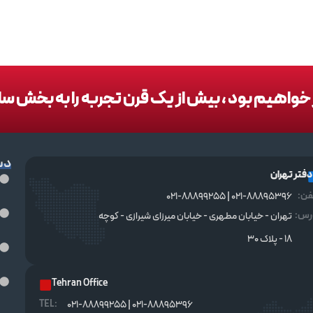
در خواهیم بود ، بیش از یک قرن تجربه را به بخش س
دس
دفتر تهران
فن:
021-88895396 | 021-88899255
رس:
تهران - خیابان مطهری - خیابان میرزای شیرازی - کوچه
۱۸ - پلاک ۳۰
Tehran Office
TEL :
021-88895396 | 021-88899255