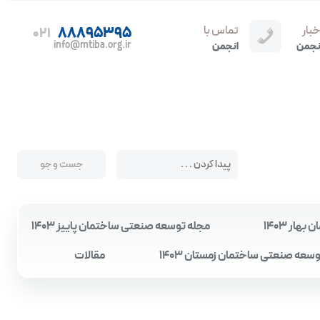
خبار
تماس با
88895395
021
info@mtiba.org.ir
نجمن
انجمن
ار 1403
مجله توسعه صنعتی ساختمان پاییز 1403
سعه صنعتی ساختمان زمستان 1403
مقالات