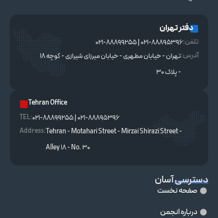
دفتر تهران
تلفن:
021-88895396 | 021-88899255
آدرس:
تهران - خیابان مطهری - خیابان میرزای شیرازی - کوچه ۱۸
- پلاک ۳۰
Tehran Office
TEL :
021-88895396 | 021-88899255
Address:
Tehran - Motahari Street - Mirzai Shirazi Street -
Alley 18 - No. 30
دسترسی آسان
صفحه نخست
درباره انجمن