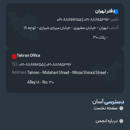
دفتر تهران
تلفن:
021-88895396 | 021-88899255
آدرس:
تهران - خیابان مطهری - خیابان میرزای شیرازی - کوچه ۱۸
- پلاک ۳۰
Tehran Office
TEL :
021-88895396 | 021-88899255
Address:
Tehran - Motahari Street - Mirzai Shirazi Street -
Alley 18 - No. 30
دسترسی آسان
صفحه نخست
درباره انجمن