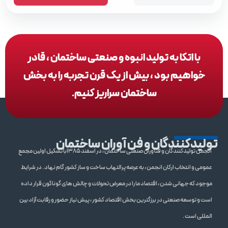
با اتکا به تولید انبوه و صنعتی ساختمان ، قادر
خواهیم بود ، بیش از یک قرن تجربه را به بخش
ساختمان سراریز کنیم.
تولیدکنندگان و فن آوران ساختمان
انجمن تولیدکنندگان و فنآوران صنعتی ساختمان ، در اسفند 1385با تشکیل اولین مجمع
عمومی و انتخاب ارکان انجمن ، به عرصه پرالتهاب ساخت و ساز کشور گام نهاد . در شرایط
موجود که جهانی شدن ، اقتصاد ما را در معرض تحولات و چالش های گوناگون قرار داده
است و توسعه صنعتی در برزگترین بخش اقتصاد کشور ، پیش نیاز حضور و رقابت آزاد بین
المللی است .