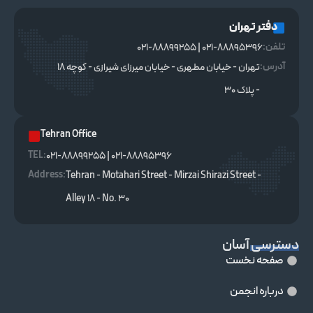
دفتر تهران
تلفن:
021-88895396 | 021-88899255
آدرس:
تهران - خیابان مطهری - خیابان میرزای شیرازی - کوچه ۱۸
- پلاک ۳۰
Tehran Office
TEL :
021-88895396 | 021-88899255
Address:
Tehran - Motahari Street - Mirzai Shirazi Street -
Alley 18 - No. 30
دسترسی آسان
صفحه نخست
درباره انجمن