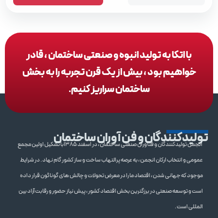
با اتکا به تولید انبوه و صنعتی ساختمان ، قادر
خواهیم بود ، بیش از یک قرن تجربه را به بخش
ساختمان سراریز کنیم.
تولیدکنندگان و فن آوران ساختمان
انجمن تولیدکنندگان و فنآوران صنعتی ساختمان ، در اسفند 1385با تشکیل اولین مجمع
عمومی و انتخاب ارکان انجمن ، به عرصه پرالتهاب ساخت و ساز کشور گام نهاد . در شرایط
موجود که جهانی شدن ، اقتصاد ما را در معرض تحولات و چالش های گوناگون قرار داده
است و توسعه صنعتی در برزگترین بخش اقتصاد کشور ، پیش نیاز حضور و رقابت آزاد بین
المللی است .