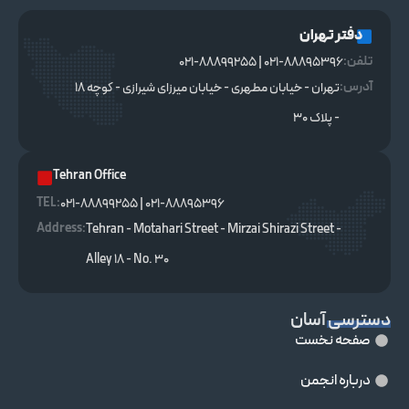
دفتر تهران
تلفن:
021-88895396 | 021-88899255
آدرس:
تهران - خیابان مطهری - خیابان میرزای شیرازی - کوچه ۱۸
- پلاک ۳۰
Tehran Office
TEL :
021-88895396 | 021-88899255
Address:
Tehran - Motahari Street - Mirzai Shirazi Street -
Alley 18 - No. 30
دسترسی آسان
صفحه نخست
درباره انجمن