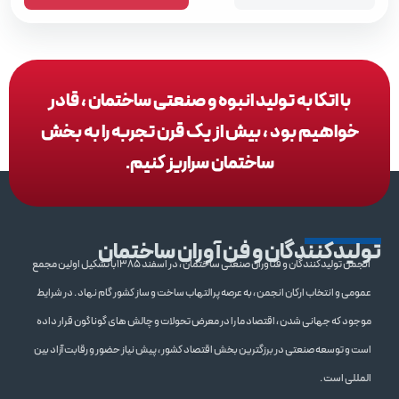
با اتکا به تولید انبوه و صنعتی ساختمان ، قادر
خواهیم بود ، بیش از یک قرن تجربه را به بخش
ساختمان سراریز کنیم.
تولیدکنندگان و فن آوران ساختمان
انجمن تولیدکنندگان و فنآوران صنعتی ساختمان ، در اسفند 1385با تشکیل اولین مجمع
عمومی و انتخاب ارکان انجمن ، به عرصه پرالتهاب ساخت و ساز کشور گام نهاد . در شرایط
موجود که جهانی شدن ، اقتصاد ما را در معرض تحولات و چالش های گوناگون قرار داده
است و توسعه صنعتی در برزگترین بخش اقتصاد کشور ، پیش نیاز حضور و رقابت آزاد بین
المللی است .