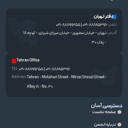
دفتر تهران
تلفن:
021-88895396 | 021-88899255
آدرس:
تهران - خیابان مطهری - خیابان میرزای شیرازی - کوچه ۱۸
- پلاک ۳۰
Tehran Office
TEL :
021-88895396 | 021-88899255
Address:
Tehran - Motahari Street - Mirzai Shirazi Street -
Alley 18 - No. 30
دسترسی آسان
صفحه نخست
درباره انجمن