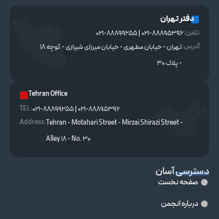
دفتر تهران
تلفن:
021-88895396 | 021-88899255
آدرس:
تهران - خیابان مطهری - خیابان میرزای شیرازی - کوچه ۱۸
- پلاک ۳۰
Tehran Office
TEL :
021-88895396 | 021-88899255
Address:
Tehran - Motahari Street - Mirzai Shirazi Street -
Alley 18 - No. 30
دسترسی آسان
صفحه نخست
درباره انجمن