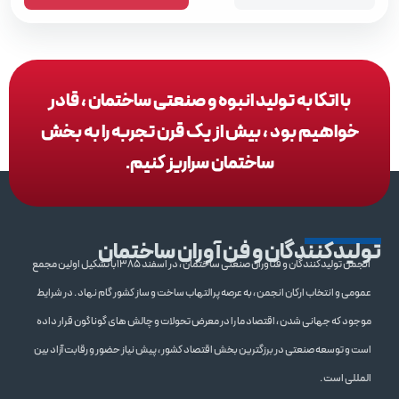
با اتکا به تولید انبوه و صنعتی ساختمان ، قادر
خواهیم بود ، بیش از یک قرن تجربه را به بخش
ساختمان سراریز کنیم.
تولیدکنندگان و فن آوران ساختمان
انجمن تولیدکنندگان و فنآوران صنعتی ساختمان ، در اسفند 1385با تشکیل اولین مجمع
عمومی و انتخاب ارکان انجمن ، به عرصه پرالتهاب ساخت و ساز کشور گام نهاد . در شرایط
موجود که جهانی شدن ، اقتصاد ما را در معرض تحولات و چالش های گوناگون قرار داده
است و توسعه صنعتی در برزگترین بخش اقتصاد کشور ، پیش نیاز حضور و رقابت آزاد بین
المللی است .