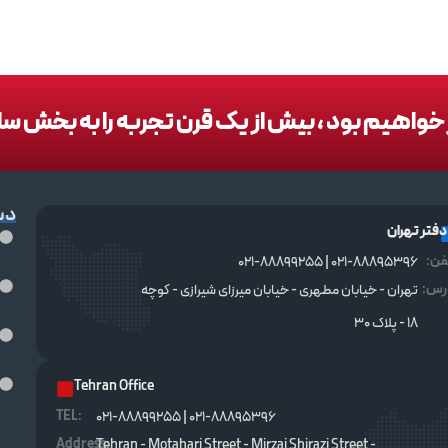
در خواهیم بود ، بیش از یک قرن تجربه را به بخش س
دس
دفتر تهران
فن:
021-88895396 | 021-88899255
رس:
تهران - خیابان مطهری - خیابان میرزای شیرازی - کوچه
۱۸ - پلاک ۳۰
Tehran Office
TEL :
021-88895396 | 021-88899255
Address:
Tehran - Motahari Street - Mirzai Shirazi Street -