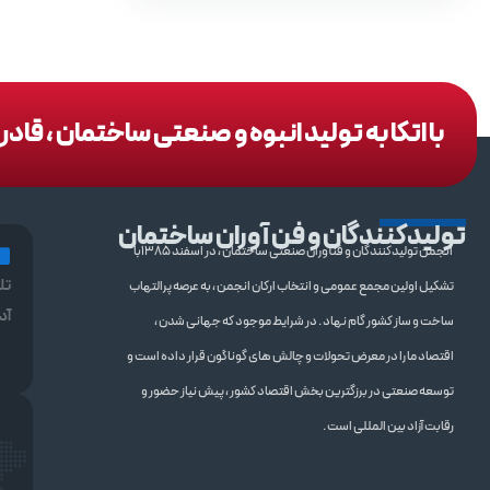
با اتکا به تولید انبوه و صنعتی ساختمان ، قا
تولیدکنندگان و فن آوران ساختمان
انجمن تولیدکنندگان و فنآوران صنعتی ساختمان ، در اسفند 1385با
تل
تشکیل اولین مجمع عمومی و انتخاب ارکان انجمن ، به عرصه پرالتهاب
آد
ساخت و ساز کشور گام نهاد . در شرایط موجود که جهانی شدن ،
اقتصاد ما را در معرض تحولات و چالش های گوناگون قرار داده است و
توسعه صنعتی در برزگترین بخش اقتصاد کشور ، پیش نیاز حضور و
رقابت آزاد بین المللی است .