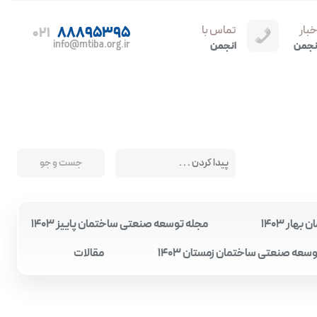
خبار
تماس با
88895395
021
info@mtiba.org.ir
نجمن
انجمن
ار 1403
مجله توسعه صنعتی ساختمان پاییز 1403
سعه صنعتی ساختمان زمستان 1403
مقالات