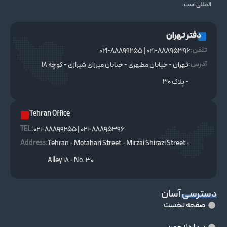
المللی است .
دفتر تهران
تلفن:
021-88895396 | 021-88899255
آدرس:
تهران - خیابان مطهری - خیابان میرزای شیرازی - کوچه ۱۸
- پلاک ۳۰
Tehran Office
TEL :
021-88895396 | 021-88899255
Address:
Tehran - Motahari Street - Mirzai Shirazi Street -
Alley 18 - No. 30
دسترسی آسان
صفحه نخست