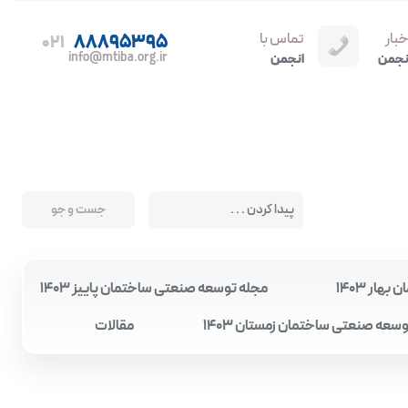
خبار
تماس با
88895395
021
info@mtiba.org.ir
نجمن
انجمن
ار 1403
مجله توسعه صنعتی ساختمان پاییز 1403
سعه صنعتی ساختمان زمستان 1403
مقالات