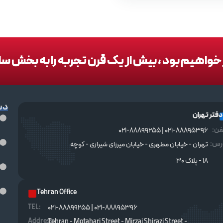
در خواهیم بود ، بیش از یک قرن تجربه را به بخش س
دس
دفتر تهران
فن:
021-88895396 | 021-88899255
رس:
تهران - خیابان مطهری - خیابان میرزای شیرازی - کوچه
۱۸ - پلاک ۳۰
Tehran Office
TEL :
021-88895396 | 021-88899255
Address:
Tehran - Motahari Street - Mirzai Shirazi Street -