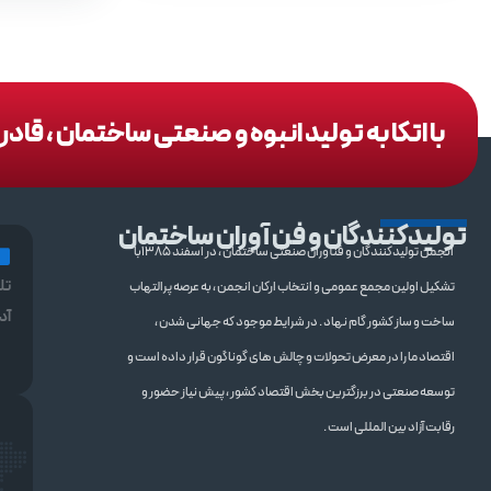
با اتکا به تولید انبوه و صنعتی ساختمان ، قا
تولیدکنندگان و فن آوران ساختمان
انجمن تولیدکنندگان و فنآوران صنعتی ساختمان ، در اسفند 1385با
تل
تشکیل اولین مجمع عمومی و انتخاب ارکان انجمن ، به عرصه پرالتهاب
آد
ساخت و ساز کشور گام نهاد . در شرایط موجود که جهانی شدن ،
اقتصاد ما را در معرض تحولات و چالش های گوناگون قرار داده است و
توسعه صنعتی در برزگترین بخش اقتصاد کشور ، پیش نیاز حضور و
رقابت آزاد بین المللی است .