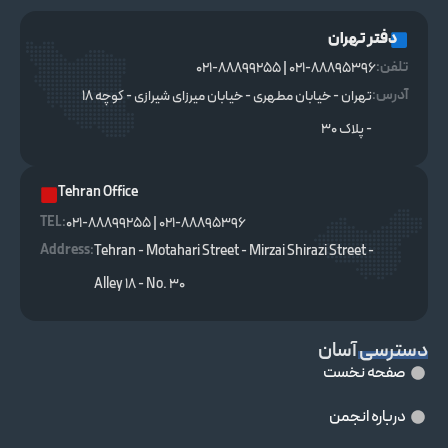
دفتر تهران
تلفن:
021-88895396 | 021-88899255
آدرس:
تهران - خیابان مطهری - خیابان میرزای شیرازی - کوچه ۱۸
- پلاک ۳۰
Tehran Office
TEL :
021-88895396 | 021-88899255
Address:
Tehran - Motahari Street - Mirzai Shirazi Street -
Alley 18 - No. 30
دسترسی آسان
صفحه نخست
درباره انجمن