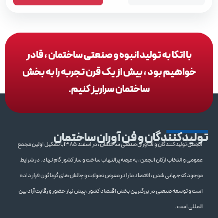
با اتکا به تولید انبوه و صنعتی ساختمان ، قادر
خواهیم بود ، بیش از یک قرن تجربه را به بخش
ساختمان سراریز کنیم.
تولیدکنندگان و فن آوران ساختمان
انجمن تولیدکنندگان و فنآوران صنعتی ساختمان ، در اسفند 1385با تشکیل اولین مجمع
عمومی و انتخاب ارکان انجمن ، به عرصه پرالتهاب ساخت و ساز کشور گام نهاد . در شرایط
موجود که جهانی شدن ، اقتصاد ما را در معرض تحولات و چالش های گوناگون قرار داده
است و توسعه صنعتی در برزگترین بخش اقتصاد کشور ، پیش نیاز حضور و رقابت آزاد بین
المللی است .