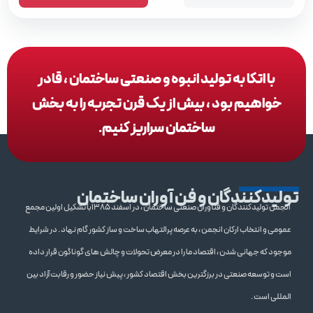
با اتکا به تولید انبوه و صنعتی ساختمان ، قادر
خواهیم بود ، بیش از یک قرن تجربه را به بخش
ساختمان سراریز کنیم.
تولیدکنندگان و فن آوران ساختمان
انجمن تولیدکنندگان و فنآوران صنعتی ساختمان ، در اسفند 1385با تشکیل اولین مجمع
عمومی و انتخاب ارکان انجمن ، به عرصه پرالتهاب ساخت و ساز کشور گام نهاد . در شرایط
موجود که جهانی شدن ، اقتصاد ما را در معرض تحولات و چالش های گوناگون قرار داده
است و توسعه صنعتی در برزگترین بخش اقتصاد کشور ، پیش نیاز حضور و رقابت آزاد بین
المللی است .