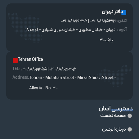
دفتر تهران
تلفن:
021-88895396 | 021-88899255
آدرس:
تهران - خیابان مطهری - خیابان میرزای شیرازی - کوچه ۱۸
- پلاک ۳۰
Tehran Office
TEL :
021-88895396 | 021-88899255
Address:
Tehran - Motahari Street - Mirzai Shirazi Street -
Alley 18 - No. 30
دسترسی آسان
صفحه نخست
درباره انجمن