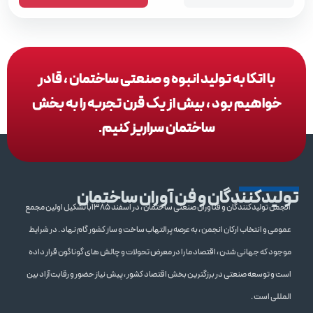
با اتکا به تولید انبوه و صنعتی ساختمان ، قادر
خواهیم بود ، بیش از یک قرن تجربه را به بخش
ساختمان سراریز کنیم.
تولیدکنندگان و فن آوران ساختمان
انجمن تولیدکنندگان و فنآوران صنعتی ساختمان ، در اسفند 1385با تشکیل اولین مجمع
عمومی و انتخاب ارکان انجمن ، به عرصه پرالتهاب ساخت و ساز کشور گام نهاد . در شرایط
موجود که جهانی شدن ، اقتصاد ما را در معرض تحولات و چالش های گوناگون قرار داده
است و توسعه صنعتی در برزگترین بخش اقتصاد کشور ، پیش نیاز حضور و رقابت آزاد بین
المللی است .