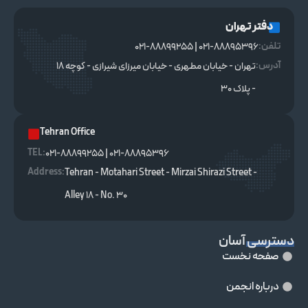
دفتر تهران
تلفن:
021-88895396 | 021-88899255
آدرس:
تهران - خیابان مطهری - خیابان میرزای شیرازی - کوچه ۱۸
- پلاک ۳۰
Tehran Office
TEL :
021-88895396 | 021-88899255
Address:
Tehran - Motahari Street - Mirzai Shirazi Street -
Alley 18 - No. 30
دسترسی آسان
صفحه نخست
درباره انجمن