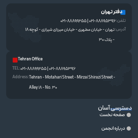
دفتر تهران
تلفن:
021-88895396 | 021-88899255
آدرس:
تهران - خیابان مطهری - خیابان میرزای شیرازی - کوچه ۱۸
- پلاک ۳۰
Tehran Office
TEL :
021-88895396 | 021-88899255
Address:
Tehran - Motahari Street - Mirzai Shirazi Street -
Alley 18 - No. 30
دسترسی آسان
صفحه نخست
درباره انجمن