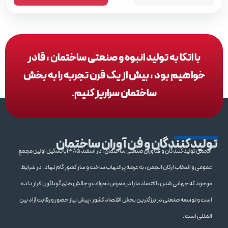
با اتکا به تولید انبوه و صنعتی ساختمان ، قادر
خواهیم بود ، بیش از یک قرن تجربه را به بخش
ساختمان سراریز کنیم.
تولیدکنندگان و فن آوران ساختمان
انجمن تولیدکنندگان و فنآوران صنعتی ساختمان ، در اسفند 1385با تشکیل اولین مجمع
عمومی و انتخاب ارکان انجمن ، به عرصه پرالتهاب ساخت و ساز کشور گام نهاد . در شرایط
موجود که جهانی شدن ، اقتصاد ما را در معرض تحولات و چالش های گوناگون قرار داده
است و توسعه صنعتی در برزگترین بخش اقتصاد کشور ، پیش نیاز حضور و رقابت آزاد بین
المللی است .