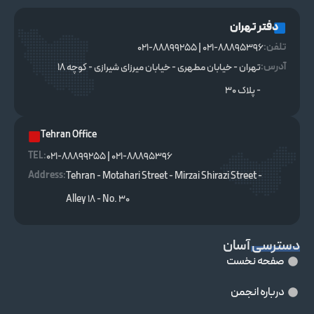
دفتر تهران
تلفن:
021-88895396 | 021-88899255
آدرس:
تهران - خیابان مطهری - خیابان میرزای شیرازی - کوچه ۱۸
- پلاک ۳۰
Tehran Office
TEL :
021-88895396 | 021-88899255
Address:
Tehran - Motahari Street - Mirzai Shirazi Street -
Alley 18 - No. 30
دسترسی آسان
صفحه نخست
درباره انجمن