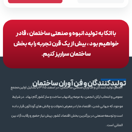
با اتکا به تولید انبوه و صنعتی ساختمان ، قادر
خواهیم بود ، بیش از یک قرن تجربه را به بخش
ساختمان سراریز کنیم.
تولیدکنندگان و فن آوران ساختمان
انجمن تولیدکنندگان و فنآوران صنعتی ساختمان ، در اسفند 1385با تشکیل اولین مجمع
عمومی و انتخاب ارکان انجمن ، به عرصه پرالتهاب ساخت و ساز کشور گام نهاد . در شرایط
موجود که جهانی شدن ، اقتصاد ما را در معرض تحولات و چالش های گوناگون قرار داده
است و توسعه صنعتی در برزگترین بخش اقتصاد کشور ، پیش نیاز حضور و رقابت آزاد بین
المللی است .