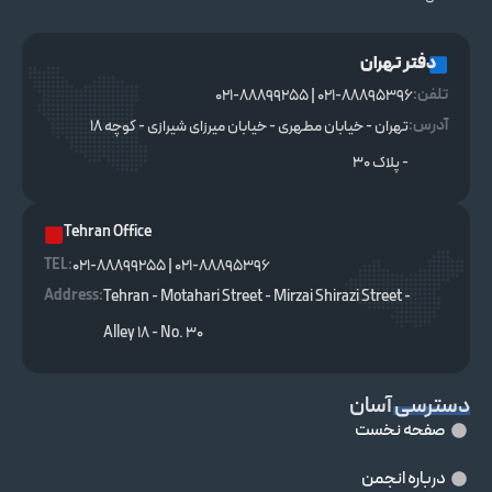
دفتر تهران
تلفن:
021-88895396 | 021-88899255
آدرس:
تهران - خیابان مطهری - خیابان میرزای شیرازی - کوچه ۱۸
- پلاک ۳۰
Tehran Office
TEL :
021-88895396 | 021-88899255
Address:
Tehran - Motahari Street - Mirzai Shirazi Street -
Alley 18 - No. 30
دسترسی آسان
صفحه نخست
درباره انجمن