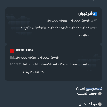
دفتر تهران
تلفن:
021-88895396 | 021-88899255
آدرس:
تهران - خیابان مطهری - خیابان میرزای شیرازی - کوچه ۱۸
- پلاک ۳۰
Tehran Office
TEL :
021-88895396 | 021-88899255
Address:
Tehran - Motahari Street - Mirzai Shirazi Street -
Alley 18 - No. 30
دسترسی آسان
صفحه نخست
درباره انجمن