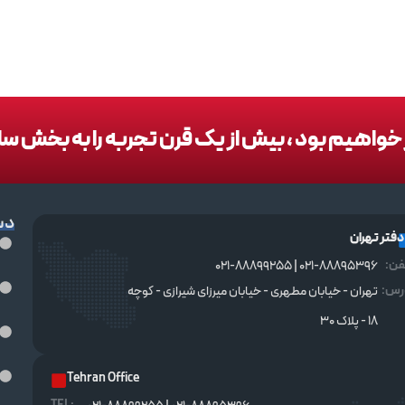
در خواهیم بود ، بیش از یک قرن تجربه را به بخش س
دس
دفتر تهران
فن:
021-88895396 | 021-88899255
رس:
تهران - خیابان مطهری - خیابان میرزای شیرازی - کوچه
۱۸ - پلاک ۳۰
Tehran Office