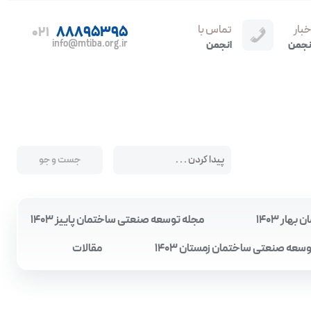
خبار
تماس با
88895395
021
info@mtiba.org.ir
نجمن
انجمن
ار 1403
مجله توسعه صنعتی ساختمان پاییز 1403
سعه صنعتی ساختمان زمستان 1403
مقالات