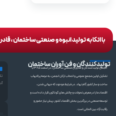
با اتکا به تولید انبوه و صنعتی ساختمان ، قا
تولیدکنندگان و فن آوران ساختمان
انجمن تولیدکنندگان و فنآوران صنعتی ساختمان ، در اسفند 1385با
تل
تشکیل اولین مجمع عمومی و انتخاب ارکان انجمن ، به عرصه پرالتهاب
آد
ساخت و ساز کشور گام نهاد . در شرایط موجود که جهانی شدن ،
اقتصاد ما را در معرض تحولات و چالش های گوناگون قرار داده است و
توسعه صنعتی در برزگترین بخش اقتصاد کشور ، پیش نیاز حضور و
رقابت آزاد بین المللی است .