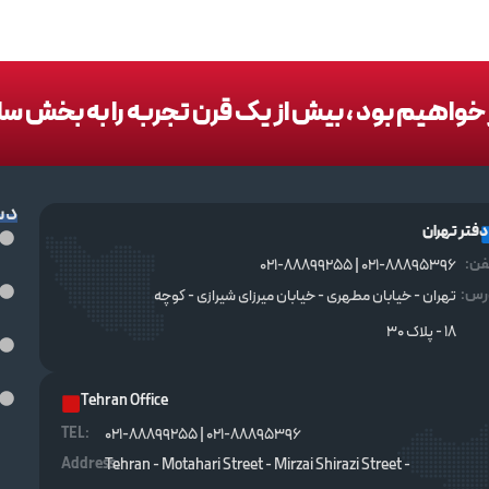
در خواهیم بود ، بیش از یک قرن تجربه را به بخش س
دس
دفتر تهران
فن:
021-88895396 | 021-88899255
رس:
تهران - خیابان مطهری - خیابان میرزای شیرازی - کوچه
۱۸ - پلاک ۳۰
Tehran Office
TEL :
021-88895396 | 021-88899255
Address:
Tehran - Motahari Street - Mirzai Shirazi Street -