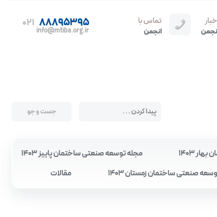
خبار
تماس با
88895395
021
info@mtiba.org.ir
نجمن
انجمن
ار 1403
مجله توسعه صنعتی ساختمان پاییز 1403
سعه صنعتی ساختمان زمستان 1403
مقالات