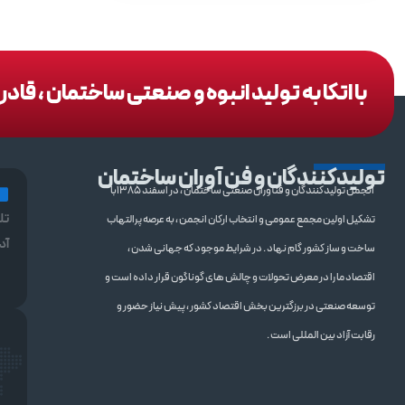
با اتکا به تولید انبوه و صنعتی ساختمان ، قا
تولیدکنندگان و فن آوران ساختمان
انجمن تولیدکنندگان و فنآوران صنعتی ساختمان ، در اسفند 1385با
تل
تشکیل اولین مجمع عمومی و انتخاب ارکان انجمن ، به عرصه پرالتهاب
آد
ساخت و ساز کشور گام نهاد . در شرایط موجود که جهانی شدن ،
اقتصاد ما را در معرض تحولات و چالش های گوناگون قرار داده است و
توسعه صنعتی در برزگترین بخش اقتصاد کشور ، پیش نیاز حضور و
رقابت آزاد بین المللی است .