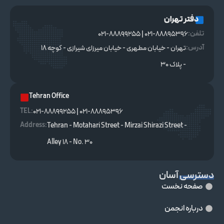
دفتر تهران
تلفن:
021-88895396 | 021-88899255
آدرس:
تهران - خیابان مطهری - خیابان میرزای شیرازی - کوچه ۱۸
- پلاک ۳۰
Tehran Office
TEL :
021-88895396 | 021-88899255
Address:
Tehran - Motahari Street - Mirzai Shirazi Street -
Alley 18 - No. 30
دسترسی آسان
صفحه نخست
درباره انجمن