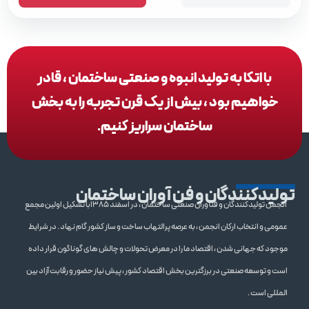
با اتکا به تولید انبوه و صنعتی ساختمان ، قادر
خواهیم بود ، بیش از یک قرن تجربه را به بخش
ساختمان سراریز کنیم.
تولیدکنندگان و فن آوران ساختمان
انجمن تولیدکنندگان و فنآوران صنعتی ساختمان ، در اسفند 1385با تشکیل اولین مجمع
عمومی و انتخاب ارکان انجمن ، به عرصه پرالتهاب ساخت و ساز کشور گام نهاد . در شرایط
موجود که جهانی شدن ، اقتصاد ما را در معرض تحولات و چالش های گوناگون قرار داده
است و توسعه صنعتی در برزگترین بخش اقتصاد کشور ، پیش نیاز حضور و رقابت آزاد بین
المللی است .