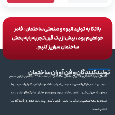
با اتکا به تولید انبوه و صنعتی ساختمان ، قادر
خواهیم بود ، بیش از یک قرن تجربه را به بخش
ساختمان سراریز کنیم.
تولیدکنندگان و فن آوران ساختمان
انجمن تولیدکنندگان و فنآوران صنعتی ساختمان ، در اسفند 1385با تشکیل اولین مجمع
عمومی و انتخاب ارکان انجمن ، به عرصه پرالتهاب ساخت و ساز کشور گام نهاد . در شرایط
موجود که جهانی شدن ، اقتصاد ما را در معرض تحولات و چالش های گوناگون قرار داده
است و توسعه صنعتی در برزگترین بخش اقتصاد کشور ، پیش نیاز حضور و رقابت آزاد بین
المللی است .