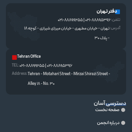
دفتر تهران
تلفن:
021-88895396 | 021-88899255
آدرس:
تهران - خیابان مطهری - خیابان میرزای شیرازی - کوچه ۱۸
- پلاک ۳۰
Tehran Office
TEL :
021-88895396 | 021-88899255
Address:
Tehran - Motahari Street - Mirzai Shirazi Street -
Alley 18 - No. 30
دسترسی آسان
صفحه نخست
درباره انجمن