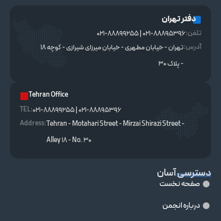
دفتر تهران
تلفن:
021-88895396 | 021-88899255
آدرس:
تهران - خیابان مطهری - خیابان میرزای شیرازی - کوچه ۱۸
- پلاک ۳۰
Tehran Office
TEL :
021-88895396 | 021-88899255
Address:
Tehran - Motahari Street - Mirzai Shirazi Street -
Alley 18 - No. 30
دسترسی آسان
صفحه نخست
درباره انجمن