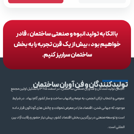
با اتکا به تولید انبوه و صنعتی ساختمان ، قادر
خواهیم بود ، بیش از یک قرن تجربه را به بخش
ساختمان سراریز کنیم.
تولیدکنندگان و فن آوران ساختمان
انجمن تولیدکنندگان و فنآوران صنعتی ساختمان ، در اسفند 1385با تشکیل اولین مجمع
عمومی و انتخاب ارکان انجمن ، به عرصه پرالتهاب ساخت و ساز کشور گام نهاد . در شرایط
موجود که جهانی شدن ، اقتصاد ما را در معرض تحولات و چالش های گوناگون قرار داده
است و توسعه صنعتی در برزگترین بخش اقتصاد کشور ، پیش نیاز حضور و رقابت آزاد بین
المللی است .