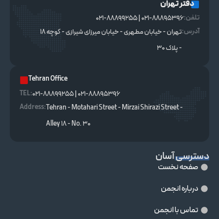
دفتر تهران
تلفن:
021-88895396 | 021-88899255
آدرس:
تهران - خیابان مطهری - خیابان میرزای شیرازی - کوچه ۱۸
- پلاک ۳۰
Tehran Office
TEL :
021-88895396 | 021-88899255
Address:
Tehran - Motahari Street - Mirzai Shirazi Street -
Alley 18 - No. 30
دسترسی آسان
صفحه نخست
درباره انجمن
تماس با انجمن