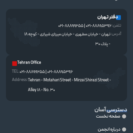
دفتر تهران
تلفن:
021-88895396 | 021-88899255
آدرس:
تهران - خیابان مطهری - خیابان میرزای شیرازی - کوچه ۱۸
- پلاک ۳۰
Tehran Office
TEL :
021-88895396 | 021-88899255
Address:
Tehran - Motahari Street - Mirzai Shirazi Street -
Alley 18 - No. 30
دسترسی آسان
صفحه نخست
درباره انجمن