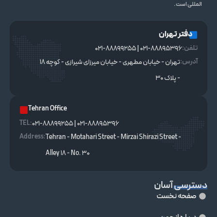
المللی است .
دفتر تهران
تلفن:
021-88895396 | 021-88899255
آدرس:
تهران - خیابان مطهری - خیابان میرزای شیرازی - کوچه ۱۸
- پلاک ۳۰
Tehran Office
TEL :
021-88895396 | 021-88899255
Address:
Tehran - Motahari Street - Mirzai Shirazi Street -
Alley 18 - No. 30
دسترسی آسان
صفحه نخست