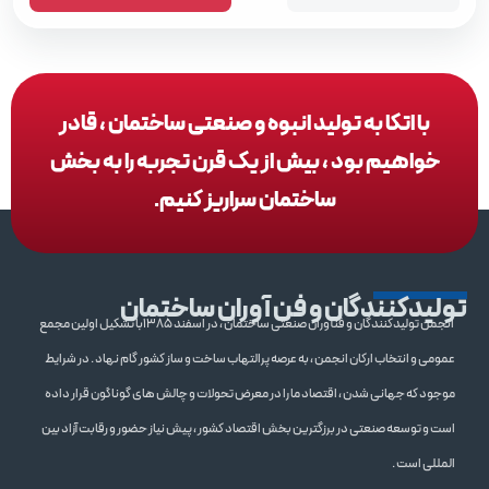
با اتکا به تولید انبوه و صنعتی ساختمان ، قادر
خواهیم بود ، بیش از یک قرن تجربه را به بخش
ساختمان سراریز کنیم.
تولیدکنندگان و فن آوران ساختمان
انجمن تولیدکنندگان و فنآوران صنعتی ساختمان ، در اسفند 1385با تشکیل اولین مجمع
عمومی و انتخاب ارکان انجمن ، به عرصه پرالتهاب ساخت و ساز کشور گام نهاد . در شرایط
موجود که جهانی شدن ، اقتصاد ما را در معرض تحولات و چالش های گوناگون قرار داده
است و توسعه صنعتی در برزگترین بخش اقتصاد کشور ، پیش نیاز حضور و رقابت آزاد بین
المللی است .