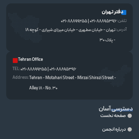
دفتر تهران
تلفن:
021-88895396 | 021-88899255
آدرس:
تهران - خیابان مطهری - خیابان میرزای شیرازی - کوچه ۱۸
- پلاک ۳۰
Tehran Office
TEL :
021-88895396 | 021-88899255
Address:
Tehran - Motahari Street - Mirzai Shirazi Street -
Alley 18 - No. 30
دسترسی آسان
صفحه نخست
درباره انجمن