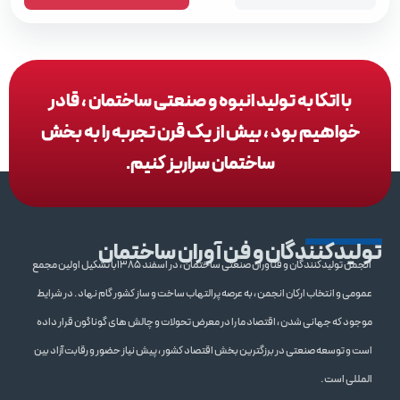
با اتکا به تولید انبوه و صنعتی ساختمان ، قادر
خواهیم بود ، بیش از یک قرن تجربه را به بخش
ساختمان سراریز کنیم.
تولیدکنندگان و فن آوران ساختمان
انجمن تولیدکنندگان و فنآوران صنعتی ساختمان ، در اسفند 1385با تشکیل اولین مجمع
عمومی و انتخاب ارکان انجمن ، به عرصه پرالتهاب ساخت و ساز کشور گام نهاد . در شرایط
موجود که جهانی شدن ، اقتصاد ما را در معرض تحولات و چالش های گوناگون قرار داده
است و توسعه صنعتی در برزگترین بخش اقتصاد کشور ، پیش نیاز حضور و رقابت آزاد بین
المللی است .