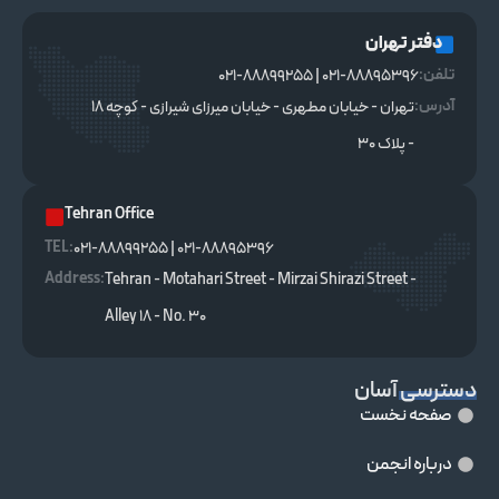
دفتر تهران
تلفن:
021-88895396 | 021-88899255
آدرس:
تهران - خیابان مطهری - خیابان میرزای شیرازی - کوچه ۱۸
- پلاک ۳۰
Tehran Office
TEL :
021-88895396 | 021-88899255
Address:
Tehran - Motahari Street - Mirzai Shirazi Street -
Alley 18 - No. 30
دسترسی آسان
صفحه نخست
درباره انجمن