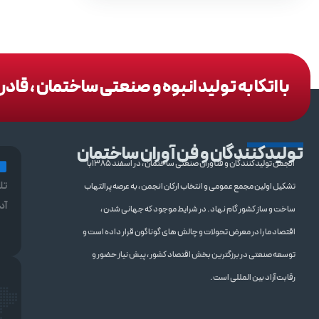
با اتکا به تولید انبوه و صنعتی ساختمان ، قا
تولیدکنندگان و فن آوران ساختمان
انجمن تولیدکنندگان و فنآوران صنعتی ساختمان ، در اسفند 1385با
تل
تشکیل اولین مجمع عمومی و انتخاب ارکان انجمن ، به عرصه پرالتهاب
آد
ساخت و ساز کشور گام نهاد . در شرایط موجود که جهانی شدن ،
اقتصاد ما را در معرض تحولات و چالش های گوناگون قرار داده است و
توسعه صنعتی در برزگترین بخش اقتصاد کشور ، پیش نیاز حضور و
رقابت آزاد بین المللی است .