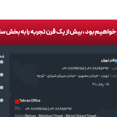
در خواهیم بود ، بیش از یک قرن تجربه را به بخش س
دس
دفتر تهران
فن:
021-88895396 | 021-88899255
رس:
تهران - خیابان مطهری - خیابان میرزای شیرازی - کوچه
۱۸ - پلاک ۳۰
Tehran Office
TEL :
021-88895396 | 021-88899255
Address:
Tehran - Motahari Street - Mirzai Shirazi Street -