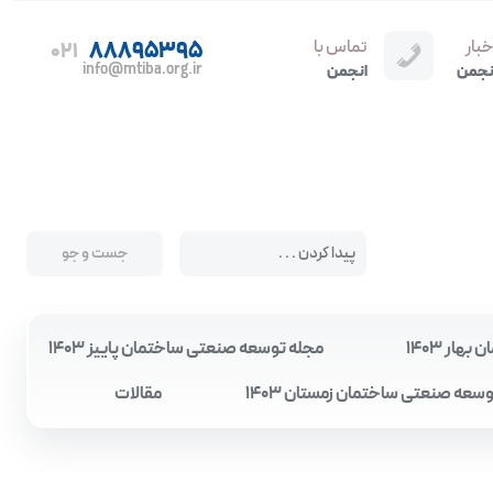
خبار
تماس با
88895395
021
info@mtiba.org.ir
نجمن
انجمن
ار 1403
مجله توسعه صنعتی ساختمان پاییز 1403
سعه صنعتی ساختمان زمستان 1403
مقالات