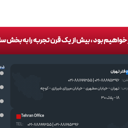
در خواهیم بود ، بیش از یک قرن تجربه را به بخش س
دس
دفتر تهران
فن:
021-88895396 | 021-88899255
رس:
تهران - خیابان مطهری - خیابان میرزای شیرازی - کوچه
۱۸ - پلاک ۳۰
Tehran Office
TEL :
021-88895396 | 021-88899255