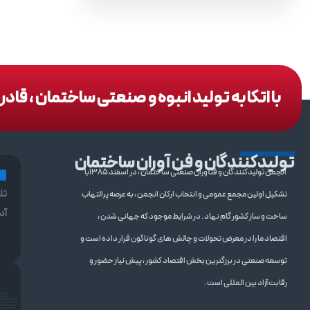
با اتکا به تولید انبوه و صنعتی ساختمان ، قا
تولیدکنندگان و فن آوران ساختمان
انجمن تولیدکنندگان و فنآوران صنعتی ساختمان ، در اسفند 1385با
تل
تشکیل اولین مجمع عمومی و انتخاب ارکان انجمن ، به عرصه پرالتهاب
آد
ساخت و ساز کشور گام نهاد . در شرایط موجود که جهانی شدن ،
اقتصاد ما را در معرض تحولات و چالش های گوناگون قرار داده است و
توسعه صنعتی در برزگترین بخش اقتصاد کشور ، پیش نیاز حضور و
رقابت آزاد بین المللی است .