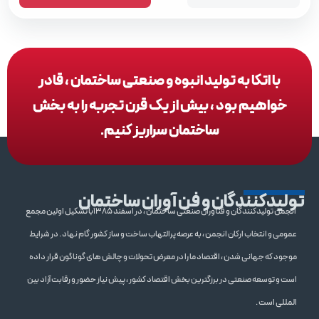
با اتکا به تولید انبوه و صنعتی ساختمان ، قادر
خواهیم بود ، بیش از یک قرن تجربه را به بخش
ساختمان سراریز کنیم.
تولیدکنندگان و فن آوران ساختمان
انجمن تولیدکنندگان و فنآوران صنعتی ساختمان ، در اسفند 1385با تشکیل اولین مجمع
عمومی و انتخاب ارکان انجمن ، به عرصه پرالتهاب ساخت و ساز کشور گام نهاد . در شرایط
موجود که جهانی شدن ، اقتصاد ما را در معرض تحولات و چالش های گوناگون قرار داده
است و توسعه صنعتی در برزگترین بخش اقتصاد کشور ، پیش نیاز حضور و رقابت آزاد بین
المللی است .