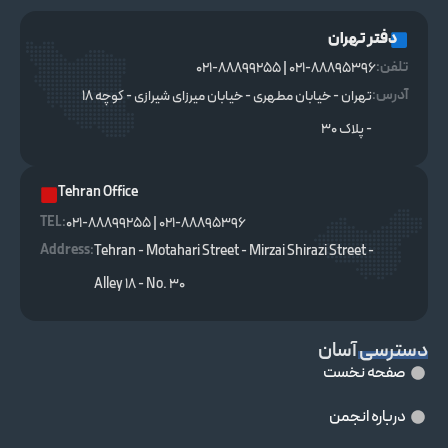
دفتر تهران
تلفن:
021-88895396 | 021-88899255
آدرس:
تهران - خیابان مطهری - خیابان میرزای شیرازی - کوچه ۱۸
- پلاک ۳۰
Tehran Office
TEL :
021-88895396 | 021-88899255
Address:
Tehran - Motahari Street - Mirzai Shirazi Street -
Alley 18 - No. 30
دسترسی آسان
صفحه نخست
درباره انجمن