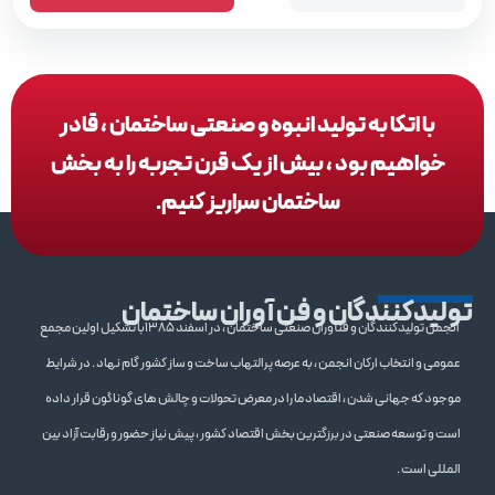
با اتکا به تولید انبوه و صنعتی ساختمان ، قادر
خواهیم بود ، بیش از یک قرن تجربه را به بخش
ساختمان سراریز کنیم.
تولیدکنندگان و فن آوران ساختمان
انجمن تولیدکنندگان و فنآوران صنعتی ساختمان ، در اسفند 1385با تشکیل اولین مجمع
عمومی و انتخاب ارکان انجمن ، به عرصه پرالتهاب ساخت و ساز کشور گام نهاد . در شرایط
موجود که جهانی شدن ، اقتصاد ما را در معرض تحولات و چالش های گوناگون قرار داده
است و توسعه صنعتی در برزگترین بخش اقتصاد کشور ، پیش نیاز حضور و رقابت آزاد بین
المللی است .