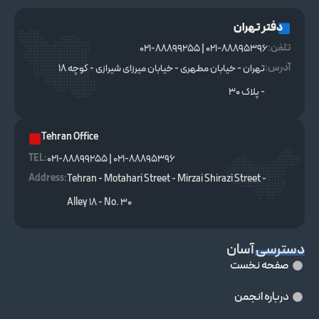
دفتر تهران
تلفن:
021-88895396 | 021-88899255
آدرس:
تهران - خیابان مطهری - خیابان میرزای شیرازی - کوچه ۱۸
- پلاک ۳۰
Tehran Office
TEL :
021-88895396 | 021-88899255
Address:
Tehran - Motahari Street - Mirzai Shirazi Street -
Alley 18 - No. 30
دسترسی آسان
صفحه نخست
درباره انجمن