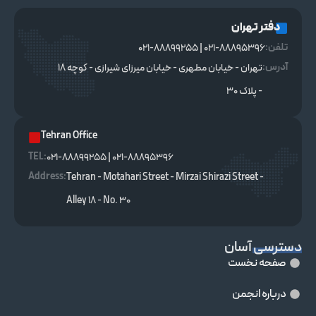
دفتر تهران
تلفن:
021-88895396 | 021-88899255
آدرس:
تهران - خیابان مطهری - خیابان میرزای شیرازی - کوچه ۱۸
- پلاک ۳۰
Tehran Office
TEL :
021-88895396 | 021-88899255
Address:
Tehran - Motahari Street - Mirzai Shirazi Street -
Alley 18 - No. 30
دسترسی آسان
صفحه نخست
درباره انجمن