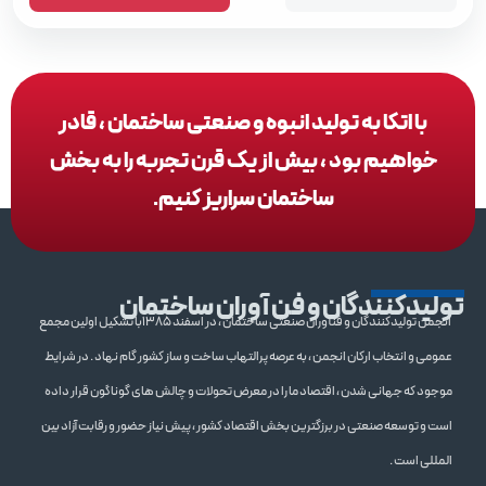
با اتکا به تولید انبوه و صنعتی ساختمان ، قادر
خواهیم بود ، بیش از یک قرن تجربه را به بخش
ساختمان سراریز کنیم.
تولیدکنندگان و فن آوران ساختمان
انجمن تولیدکنندگان و فنآوران صنعتی ساختمان ، در اسفند 1385با تشکیل اولین مجمع
عمومی و انتخاب ارکان انجمن ، به عرصه پرالتهاب ساخت و ساز کشور گام نهاد . در شرایط
موجود که جهانی شدن ، اقتصاد ما را در معرض تحولات و چالش های گوناگون قرار داده
است و توسعه صنعتی در برزگترین بخش اقتصاد کشور ، پیش نیاز حضور و رقابت آزاد بین
المللی است .